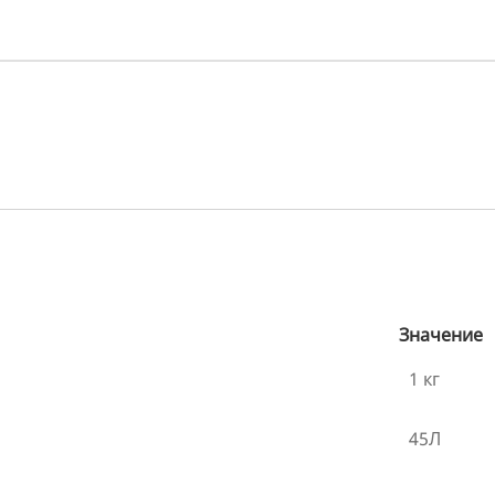
Значение
1 кг
45Л