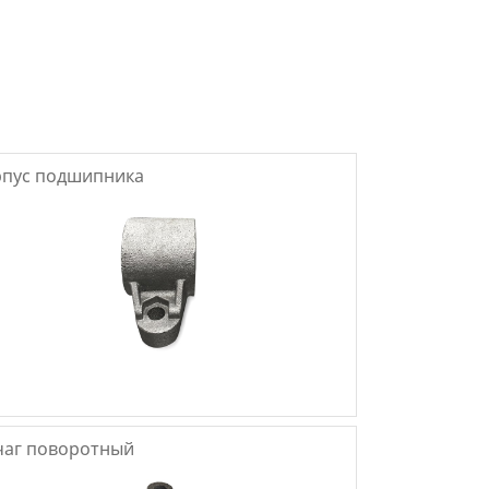
рпус подшипника
чаг поворотный