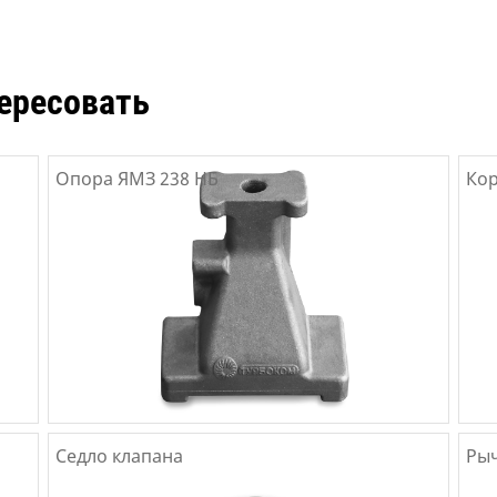
ересовать
Опора ЯМЗ 238 НБ
Ко
Седло клапана
Ры