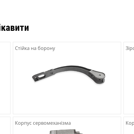
ікавити
Стійка на борону
Зір
Корпус сервомеханізма
Кор