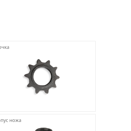
очка
пус ножа