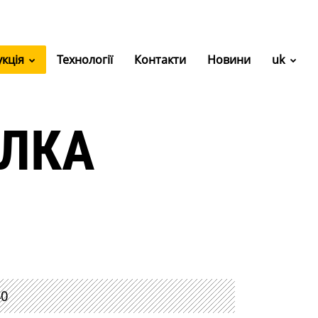
укція
Технології
Контакти
Новини
uk
ИЛКА
40