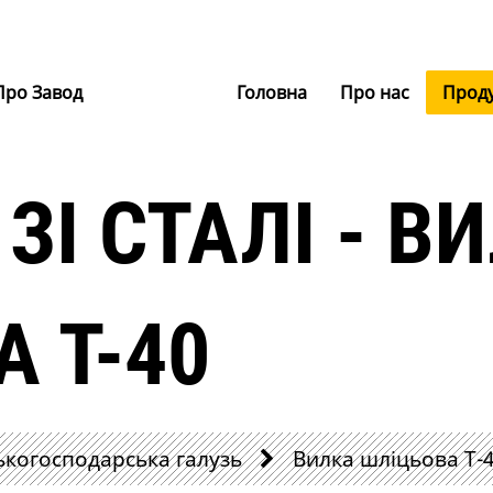
Про Завод
Головна
Про нас
Прод
ЗІ СТАЛІ - В
 Т-40
ькогосподарська галузь
Вилка шліцьова Т-